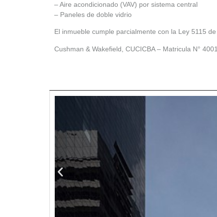
– Aire acondicionado (VAV) por sistema central
– Paneles de doble vidrio
El inmueble cumple parcialmente con la Ley 5115 de 
Cushman & Wakefield, CUCICBA – Matricula N° 400