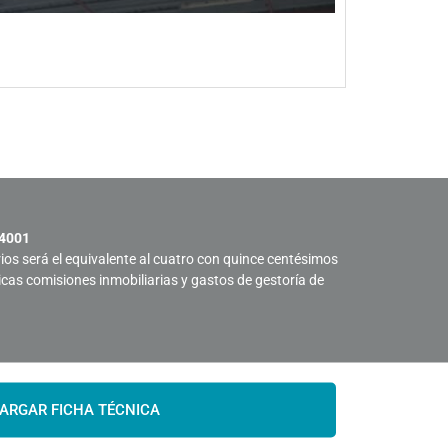
Oficina e
Ver propied
 4001
rios será el equivalente al cuatro con quince centésimos
sicas comisiones inmobiliarias y gastos de gestoría de
ARGAR FICHA TÉCNICA
All rights reserved