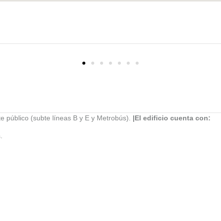
te público (subte líneas B y E y Metrobús).
|El edificio cuenta con:
.