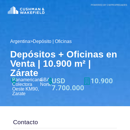
POWERED BY CWPROPIEDADES
Argentina
>
Depósito
|
Oficinas
Depósitos + Oficinas en
Venta | 10.900 m² |
Zárate
USD
10.900
Panamericana
GBA
Colectora
Norte
7.700.000
Oeste KM90,
Zarate
Contacto