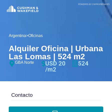
POWERED BY CWPROPIEDADES
Argentina
>
Oficinas
Alquiler Oficina | Urbana
Las Lomas | 524 m2
USD 20
524
GBA Norte
/m2
Contacto