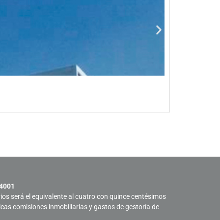
Oficinas 
Ver propied
 4001
rios será el equivalente al cuatro con quince centésimos
sicas comisiones inmobiliarias y gastos de gestoría de