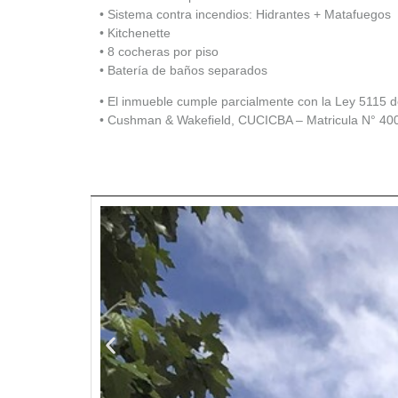
• Sistema contra incendios: Hidrantes + Matafuegos
• Kitchenette
• 8 cocheras por piso
• Batería de baños separados
• El inmueble cumple parcialmente con la Ley 5115 d
• Cushman & Wakefield, CUCICBA – Matricula N° 40