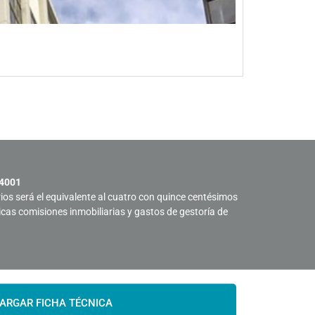
Terreno e
Ver propied
 4001
rios será el equivalente al cuatro con quince centésimos
sicas comisiones inmobiliarias y gastos de gestoría de
ARGAR FICHA TÉCNICA
All rights reserved