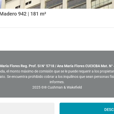
v Madero 942 | 181 m²
María Flores Reg. Prof. SI N° 5718 / Ana María Flores CUCICBA Mat. N°
nda, el monto máximo de comisión que se le puede requerir a los propieta
trato. Se encuentra prohibido cobrar a los inquilinos que sean personas fí
informes.
2025
©® Cushman & Wakefield
DESC