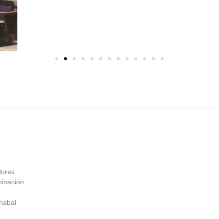
dores
minación
nabal