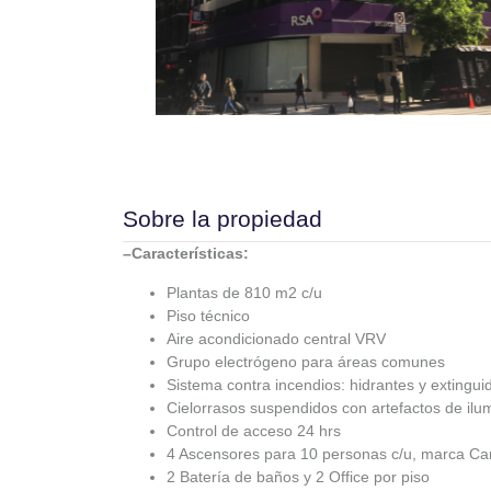
Sobre la propiedad
–Características:
Plantas de 810 m2 c/u
Piso técnico
Aire acondicionado central VRV
Grupo electrógeno para áreas comunes
Sistema contra incendios: hidrantes y extingui
Cielorrasos suspendidos con artefactos de ilu
Control de acceso 24 hrs
4 Ascensores para 10 personas c/u, marca Ca
2 Batería de baños y 2 Office por piso