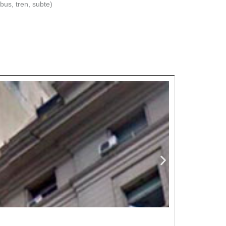
bus, tren, subte)
Alquiler 