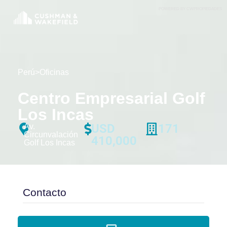
POWERED BY CWPROPIEDADES
Perú
>
Oficinas
Centro Empresarial Golf
Los Incas
USD
171
Av.
Circunvalación
410,000
Golf Los Incas
Contacto