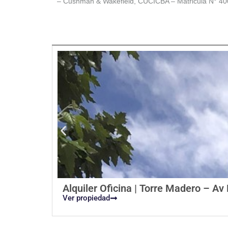
– Cushman & Wakefield, CUCICBA – Matricula N° 40
Alquiler Oficina | Torre Madero – A
Ver propiedad