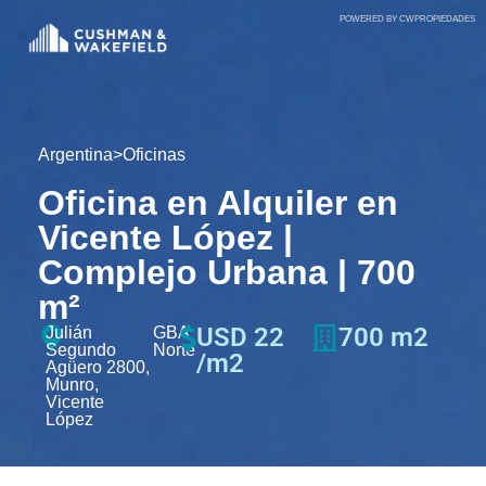
POWERED BY CWPROPIEDADES
Argentina
>
Oficinas
Oficina en Alquiler en
Vicente López |
Complejo Urbana | 700
m²
USD 22
700 m2
Julián
GBA
Segundo
Norte
/m2
Agüero 2800,
Munro,
Vicente
López