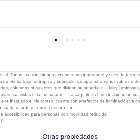
ercial. Todos los pisos tienen acceso a una importante y soleada terraza
a de planta baja, entrepiso y subsuelo. Es apto para varios rubros o d
edes, columnas ni quiebres que dividan su superficie. – Muy luminosas,
an sus vistas ni la luz natural. – La carpintería tiene incluidas en su 
iene instalado el cielorraso, cuenta con artefactos de iluminación ya c
ecuada acorde al rubro a desarrollar.
e accesibilidad para personas con movilidad reducida
01
Otras propiedades