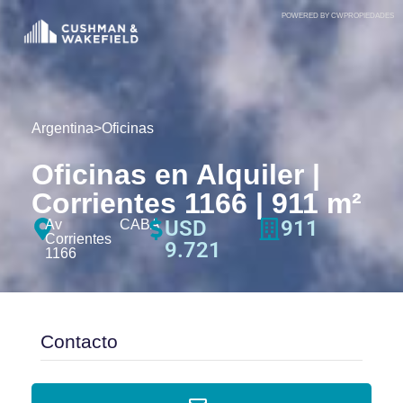
POWERED BY CWPROPIEDADES
Argentina
>
Oficinas
Oficinas en Alquiler |
Corrientes 1166 | 911 m²
USD
911
Av
CABA
Corrientes
9.721
1166
Contacto