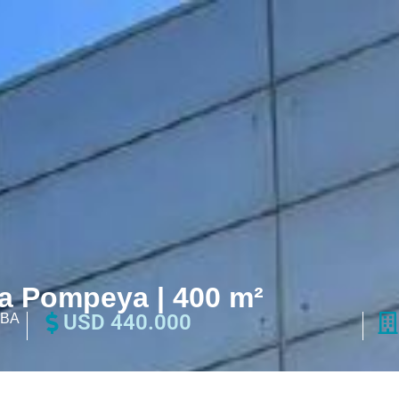
va Pompeya | 400 m²
USD 440.000
BA